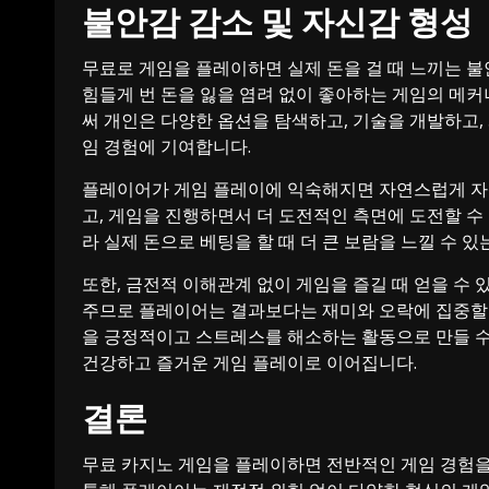
불안감 감소 및 자신감 형성
무료로 게임을 플레이하면 실제 돈을 걸 때 느끼는 불
힘들게 번 돈을 잃을 염려 없이 좋아하는 게임의 메
써 개인은 다양한 옵션을 탐색하고, 기술을 개발하고,
임 경험에 기여합니다.
플레이어가 게임 플레이에 익숙해지면 자연스럽게 자
고, 게임을 진행하면서 더 도전적인 측면에 도전할 수
라 실제 돈으로 베팅을 할 때 더 큰 보람을 느낄 수 
또한, 금전적 이해관계 없이 게임을 즐길 때 얻을 수
주므로 플레이어는 결과보다는 재미와 오락에 집중할 
을 긍정적이고 스트레스를 해소하는 활동으로 만들 수
건강하고 즐거운 게임 플레이로 이어집니다.
결론
무료 카지노 게임을 플레이하면 전반적인 게임 경험을