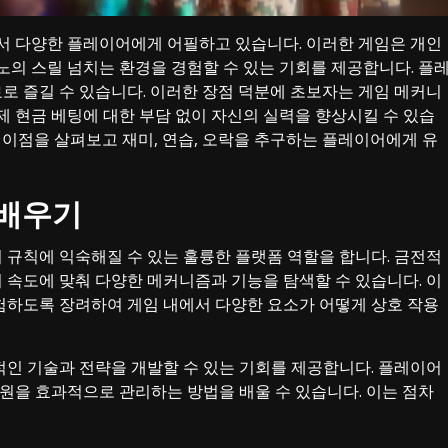
면서 다양한 플레이어에게 어필하고 있습니다. 이러한 게임은 개인
노의 스릴 넘치는 환경을 경험할 수 있는 기회를 제공합니다. 플
료로 즐길 수 있습니다. 이러한 장점 덕분에 초보자는 게임 메커니
제 현금 베팅에 대한 부담 없이 자신의 실력을 향상시킬 수 있습
한 이점을 살펴보고 재미, 연습, 오락을 추구하는 플레이어에게 유
 배우기
 규칙에 익숙해질 수 있는 훌륭한 플랫폼 역할을 합니다. 금전적
 속도에 맞춰 다양한 메커니즘과 기능을 탐색할 수 있습니다. 이
험하도록 장려하여 게임 내에서 다양한 요소가 어떻게 상호 작용
적인 기술과 전략을 개발할 수 있는 기회를 제공합니다. 플레이어
자원을 효과적으로 관리하는 방법을 배울 수 있습니다. 이는 점차