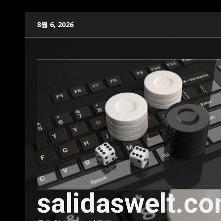
Skip
8월 6, 2026
to
content
salidaswelt.c