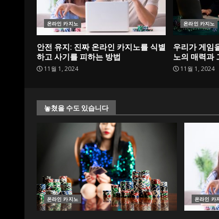
온라인 카지노
온라인 카지노
안전 유지: 진짜 온라인 카지노를 식별
우리가 게임을
하고 사기를 피하는 방법
노의 매력과 
11월 1, 2024
11월 1, 2024
놓쳤을 수도 있습니다
온라인 카지노
온라인 카