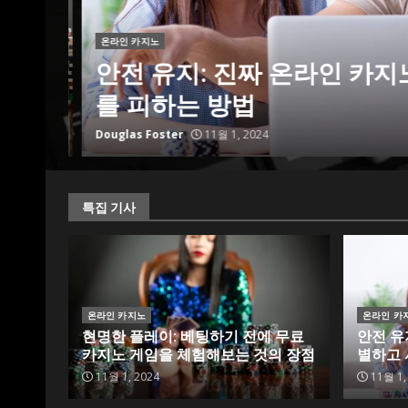
온라인 카지노
 게임
안전 유지: 진짜 온라인 카지
를 피하는 방법
Douglas Foster
11월 1, 2024
특집 기사
온라인 카지노
온라인 카
현명한 플레이: 베팅하기 전에 무료
안전 유
카지노 게임을 체험해보는 것의 장점
별하고 
11월 1, 2024
11월 1,