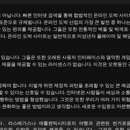
아닙니다. 빠른 인터넷 검색을 통해 합법적인 온라인 도박 사이
표준으로 규제됩니다. 온라인 도박 산업의 가장 큰 발전 중 하
있는 편의를 제공합니다. 그들은 또한 전통적인 벽돌 및 박격포
다. 온라인 도박 사이트는 일반적으로 미성년자 플레이어 및 
수 있습니다. 그들은 또한 오래된 사용자 인터페이스와 열악한 게임
 제품을 제공할 수 있는 라이센스가 없습니다. 이것은 오랫동안
해야 합니다. 이렇게 하면 재정적 파탄을 초래할 수 있는 큰 예금
할 수 있다는 신호일 수 있습니다. 인터넷은 사람들이 세상과 소
수행하는 방법을 형성했습니다. 그것은 또한 우리가 여러 가지 위험
 완화하는 좋은 방법이라고 생각합니다. 새로운 수입원도 마련했
다. 라스베가스나 애틀랜틱시티로의 여행과 관련된 번거로움
과도한 도박은 건강에 해로울 수 있습니다. 그것은 또한 