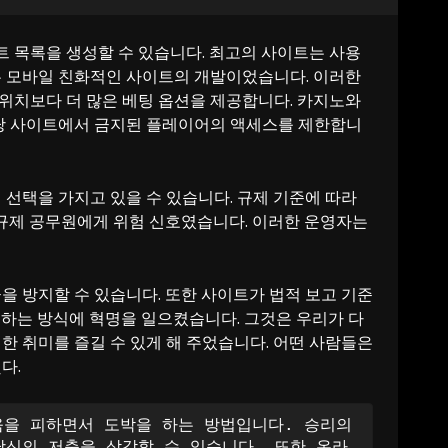
트 목록을 생성할 수 있습니다. 최고의 사이트는 사용
나는 모바일 친화적인 사이트의 개발이었습니다. 이러한
 위치보다 더 많은 베팅 옵션을 제공합니다. 카지노와
해당 사이트에서 금지된 플레이어의 액세스를 제한합니
 선택을 가지고 있을 수 있습니다. 규제 기준에 따라
 규제 공무원에게 위험 신호였습니다. 이러한 운영자는
을 방지할 수 있습니다. 또한 사이트가 법적 보고 기준
통하는 방식에 혁명을 일으켰습니다. 그것은 우리가 다
한 취미를 즐길 수 있게 해 주었습니다. 어떤 사람들은
다.
을 피하면서 도박을 하는 방법입니다. 승리의 
당신의 저축을 삭감할 수 있습니다. 또한 온라