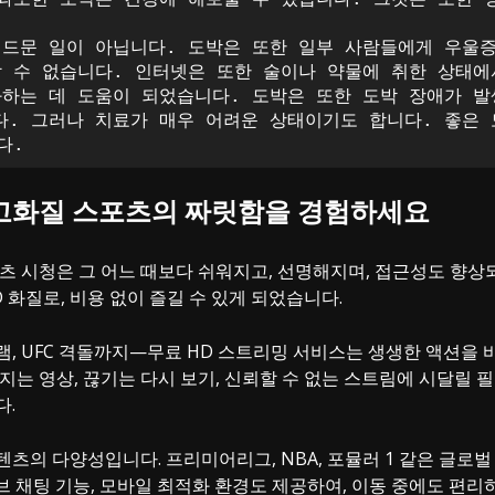
드문 일이 아닙니다. 도박은 또한 일부 사람들에게 우울
 수 없습니다. 인터넷은 또한 술이나 약물에 취한 상태에
하는 데 도움이 되었습니다. 도박은 또한 도박 장애가 발
. 그러나 치료가 매우 어려운 상태이기도 합니다. 좋은
다.
고화질 스포츠의 짜릿함을 경험하세요
 시청은 그 어느 때보다 쉬워지고, 선명해지며, 접근성도 향상
 화질로, 비용 없이 즐길 수 있게 되었습니다.
램, UFC 격돌까지—무료 HD 스트리밍 서비스는 생생한 액션을
깨지는 영상, 끊기는 다시 보기, 신뢰할 수 없는 스트림에 시달릴 
다.
츠의 다양성입니다. 프리미어리그, NBA, 포뮬러 1 같은 글로벌
브 채팅 기능, 모바일 최적화 환경도 제공하여, 이동 중에도 편리