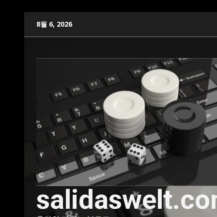
Skip
8월 6, 2026
to
content
salidaswelt.c