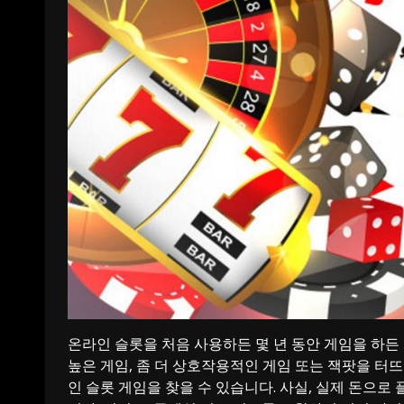
온라인 슬롯을 처음 사용하든 몇 년 동안 게임을 하든
높은 게임, 좀 더 상호작용적인 게임 또는 잭팟을 터
인 슬롯 게임을 찾을 수 있습니다. 사실, 실제 돈으