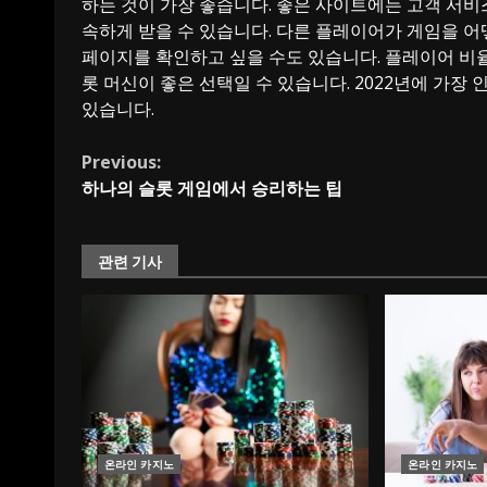
하는 것이 가장 좋습니다. 좋은 사이트에는 고객 서비
속하게 받을 수 있습니다. 다른 플레이어가 게임을 
페이지를 확인하고 싶을 수도 있습니다. 플레이어 비율이 높
롯 머신이 좋은 선택일 수 있습니다. 2022년에 가장 인
있습니다.
Continue
Previous:
하나의 슬롯 게임에서 승리하는 팁
Reading
관련 기사
온라인 카지노
온라인 카지노