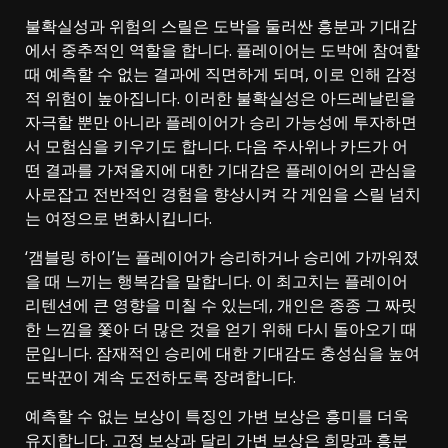
불확실성과 위험의 스릴은 도박을 둘러싼 흥분과 기대감
에서 중추적인 역할을 합니다. 플레이어는 도박에 참여할
때 예측할 수 없는 결과에 직면하게 되며, 이로 인해 감정
적 위험이 높아집니다. 이러한 불확실성은 아드레날린을
자극할 뿐만 아니라 플레이어가 승리 가능성에 투자하면
서 모험심을 키우기도 합니다. 다음 주사위나 카드가 어
떤 결과를 가져올지에 대한 기대감은 플레이어의 관심을
사로잡고 전반적인 경험을 향상시켜 각 게임을 스릴 넘치
는 여정으로 변화시킵니다.
‘갬블링 하이’는 플레이어가 승리하거나 승리에 가까워졌
을 때 느끼는 행복감을 말합니다. 이 최고치는 플레이어
리텐션에 큰 영향을 미칠 수 있는데, 개인은 종종 그 짜릿
한 느낌을 쫓아 더 많은 것을 얻기 위해 다시 돌아오기 때
문입니다. 잠재적인 승리에 대한 기대감도 충성심을 높여
도박꾼이 계속 도전하도록 장려합니다.
예측할 수 없는 보상이 특징인 가변 보상은 흥미를 더욱
유지합니다. 고정 보상과 달리 가변 보상은 희망과 흥분