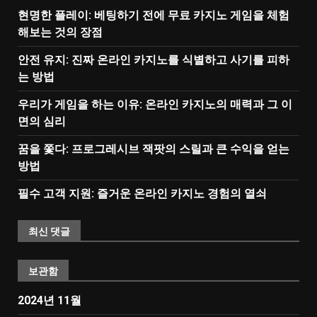
현명한 플레이: 베팅하기 전에 무료 카지노 게임을 체험
해보는 것의 장점
안전 유지: 진짜 온라인 카지노를 식별하고 사기를 피하
는 방법
우리가 게임을 하는 이유: 온라인 카지노의 매력과 그 이
면의 심리
꿈을 쫓다: 프로그레시브 잭팟의 스릴과 큰 수익을 얻는
방법
필수 고객 지원: 즐거운 온라인 카지노 경험의 열쇠
최신 댓글
보관함
2024년 11월