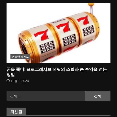
온라인 카지노
꿈을 쫓다: 프로그레시브 잭팟의 스릴과 큰 수익을 얻는
방법
11월 1, 2024
검
색:
최신 글