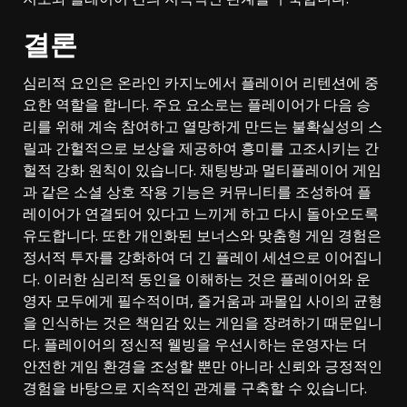
결론
심리적 요인은 온라인 카지노에서 플레이어 리텐션에 중
요한 역할을 합니다. 주요 요소로는 플레이어가 다음 승
리를 위해 계속 참여하고 열망하게 만드는 불확실성의 스
릴과 간헐적으로 보상을 제공하여 흥미를 고조시키는 간
헐적 강화 원칙이 있습니다. 채팅방과 멀티플레이어 게임
과 같은 소셜 상호 작용 기능은 커뮤니티를 조성하여 플
레이어가 연결되어 있다고 느끼게 하고 다시 돌아오도록
유도합니다. 또한 개인화된 보너스와 맞춤형 게임 경험은
정서적 투자를 강화하여 더 긴 플레이 세션으로 이어집니
다. 이러한 심리적 동인을 이해하는 것은 플레이어와 운
영자 모두에게 필수적이며, 즐거움과 과몰입 사이의 균형
을 인식하는 것은 책임감 있는 게임을 장려하기 때문입니
다. 플레이어의 정신적 웰빙을 우선시하는 운영자는 더
안전한 게임 환경을 조성할 뿐만 아니라 신뢰와 긍정적인
경험을 바탕으로 지속적인 관계를 구축할 수 있습니다.