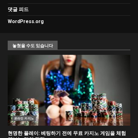
댓글 피드
WordPress.org
놓쳤을 수도 있습니다
온라인 카지노
현명한 플레이: 베팅하기 전에 무료 카지노 게임을 체험