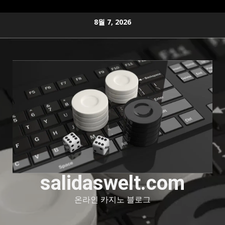
Skip
8월 7, 2026
to
content
salidaswelt.com
온라인 카지노 블로그