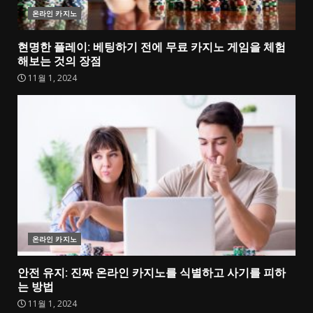
온라인 카지노
현명한 플레이: 베팅하기 전에 무료 카지노 게임을 체험
해보는 것의 장점
11월 1, 2024
온라인 카지노
안전 유지: 진짜 온라인 카지노를 식별하고 사기를 피하
는 방법
11월 1, 2024