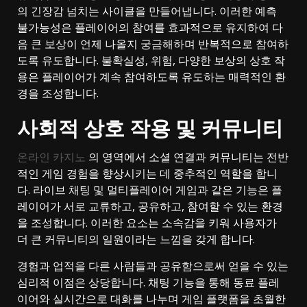
의 긴장감 넘치는 사이클을 만들어냅니다. 이러한 예측
불가능성은 플레이어의 참여를 효과적으로 유지하여 다
음 큰 보상이 언제 나올지 궁금해하며 반복적으로 참여하
도록 유도합니다. 불확실성, 위험, 다양한 보상의 상호 작
용은 플레이어가 계속 참여하도록 유도하는 매력적인 환
경을 조성합니다.
사회적 상호 작용 및 커뮤니티
온라인 카지노
의 영역에서 소셜 연결과 커뮤니티는 전반
적인 게임 경험을 향상시키는 데 중추적인 역할을 합니
다. 라이브 채팅 및 멀티플레이어 게임과 같은 기능은 플
레이어가 서로 교류하고, 공유하고, 참여할 수 있는 환경
을 조성합니다. 이러한 요소는 소속감을 키워 사용자가
더 큰 커뮤니티의 일원이라는 느낌을 갖게 합니다.
경험과 업적을 다른 사람들과 공유함으로써 얻을 수 있는
심리적 이점은 상당합니다. 채팅 기능을 통해 동료 플레
이어와 실시간으로 대화를 나누며 게임 플랫폼을 초월한