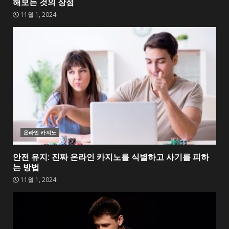
해보는 것의 장점
11월 1, 2024
온라인 카지노
안전 유지: 진짜 온라인 카지노를 식별하고 사기를 피하
는 방법
11월 1, 2024