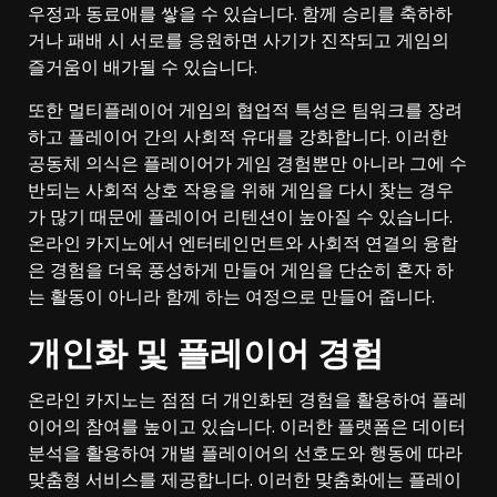
우정과 동료애를 쌓을 수 있습니다. 함께 승리를 축하하
거나 패배 시 서로를 응원하면 사기가 진작되고 게임의
즐거움이 배가될 수 있습니다.
또한 멀티플레이어 게임의 협업적 특성은 팀워크를 장려
하고 플레이어 간의 사회적 유대를 강화합니다. 이러한
공동체 의식은 플레이어가 게임 경험뿐만 아니라 그에 수
반되는 사회적 상호 작용을 위해 게임을 다시 찾는 경우
가 많기 때문에 플레이어 리텐션이 높아질 수 있습니다.
온라인 카지노에서 엔터테인먼트와 사회적 연결의 융합
은 경험을 더욱 풍성하게 만들어 게임을 단순히 혼자 하
는 활동이 아니라 함께 하는 여정으로 만들어 줍니다.
개인화 및 플레이어 경험
온라인 카지노는 점점 더 개인화된 경험을 활용하여 플레
이어의 참여를 높이고 있습니다. 이러한 플랫폼은 데이터
분석을 활용하여 개별 플레이어의 선호도와 행동에 따라
맞춤형 서비스를 제공합니다. 이러한 맞춤화에는 플레이