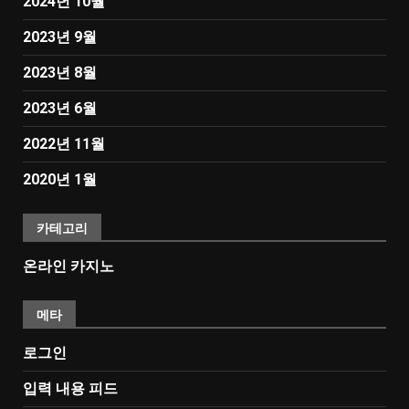
2024년 10월
2023년 9월
2023년 8월
2023년 6월
2022년 11월
2020년 1월
카테고리
온라인 카지노
메타
로그인
입력 내용 피드