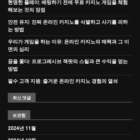
현명한 플레이: 베팅하기 전에 무료 카지노 게임을 체험
해보는 것의 장점
안전 유지: 진짜 온라인 카지노를 식별하고 사기를 피하
는 방법
우리가 게임을 하는 이유: 온라인 카지노의 매력과 그 이
면의 심리
꿈을 쫓다: 프로그레시브 잭팟의 스릴과 큰 수익을 얻는
방법
필수 고객 지원: 즐거운 온라인 카지노 경험의 열쇠
최신 댓글
보관함
2024년 11월