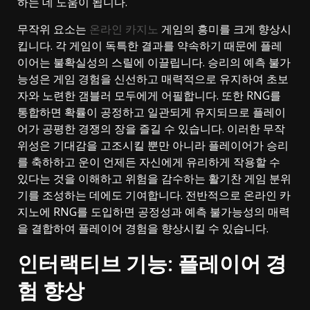
하는 데 도움이 됩니다.
무작위 요소는
온라인 카지노
게임의 흥미를 크게 향상시
킵니다. 각 게임이 독특한 결과를 약속하기 때문에 플레
이어는 불확실성의 스릴에 이끌립니다. 승리의 예측 불가
능성은 게임 경험을 신선하고 매력적으로 유지하여 초보
자와 노련한 갬블러 모두에게 어필합니다. 또한 RNG를
통합하면 확률이 공정하고 일관되게 유지되므로 플레이
어가 공평한 경쟁의 장을 즐길 수 있습니다. 이러한 무작
위성은 기대감을 고조시킬 뿐만 아니라 플레이어가 승리
를 축하하고 운이 언제든 자신에게 유리하게 작용할 수
있다는 것을 이해하고 위험을 감수하는 활기찬 게임 분위
기를 조성하는 데에도 기여합니다. 전반적으로 온라인 카
지노에 RNG를 도입하면 공정성과 예측 불가능성의 매력
을 결합하여 플레이어 경험을 향상시킬 수 있습니다.
인터랙티브 기능: 플레이어 경
험 향상