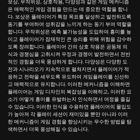
보상, 무작위성, 상호작용, 다양성과 같은 게임 메커니즘
은 매력적인 게임 경험을 만드는 데 중요한 역할을 합니
다. 보상은 플레이어가 특정 목표를 달성하고 발전하도록
동기를 부여하여 성취감을 느끼게 하는 동기 부여 역할을
합니다. 무작위성은 예측 불가능성을 도입하여 흥미를 높
이고 플레이어가 잠재적인 큰 승리를 위해 위험을 감수하
도록 장려합니다. 플레이어 간의 상호 작용은 공동체 의
식과 경쟁심을 고취시켜 우정과 경쟁이 발전하면서 전반
적인 경험을 더욱 풍성하게 합니다. 다양성은 다양한 도
전과 시나리오가 지속적으로 펼쳐지면서 플레이어가 적
응하고 전략을 세우도록 유도하여 게임플레이를 신선하
고 매력적으로 유지합니다. 이러한 메커니즘을 이해하면
플레이어는 게임 디자인의 복잡성을 이해하고, 이러한 요
소가 어떻게 흥미를 유발하는지 인식하면서 여정을 즐길
수 있습니다. 이러한 인식을 수용하면 플레이어의 몰입도
가 높아져 각 플레이 세션이 재미있을 뿐만 아니라 이러
한 메커니즘이 게임 경험을 향상시키는 무수한 방법을 탐
색하면서 더욱 풍성해질 수 있습니다.