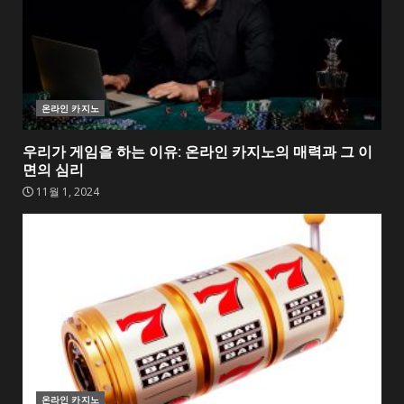
온라인 카지노
우리가 게임을 하는 이유: 온라인 카지노의 매력과 그 이
면의 심리
11월 1, 2024
온라인 카지노