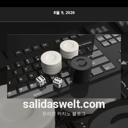
Skip
8월 9, 2026
to
content
salidaswelt.com
온라인 카지노 블로그