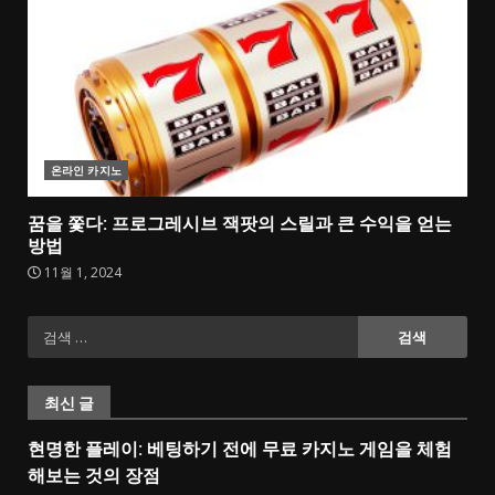
온라인 카지노
꿈을 쫓다: 프로그레시브 잭팟의 스릴과 큰 수익을 얻는
방법
11월 1, 2024
검
색:
최신 글
현명한 플레이: 베팅하기 전에 무료 카지노 게임을 체험
해보는 것의 장점