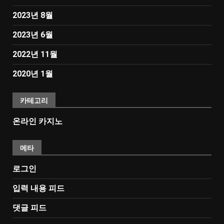
2023년 8월
2023년 6월
2022년 11월
2020년 1월
카테고리
온라인 카지노
메타
로그인
입력 내용 피드
댓글 피드