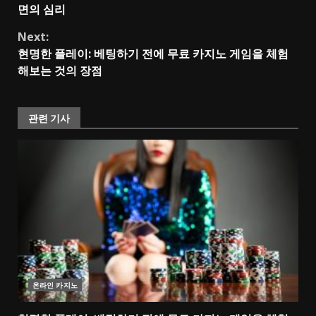
Reading
면의 심리
Next:
현명한 플레이: 베팅하기 전에 무료 카지노 게임을 체험
해보는 것의 장점
관련 기사
온라인 카지노