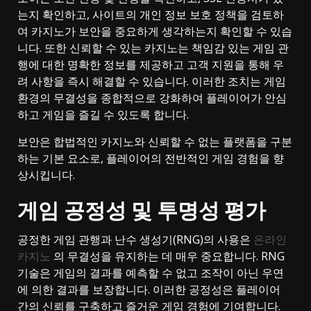
는지 확인하고, 사이트의 개인 정보 보호 정책을 검토하
여 카지노가 보안을 중요하게 생각하는지 확인할 수 있습
니다. 또한 신뢰할 수 있는 카지노는 책임감 있는 게임 관
행에 대한 명확한 정보를 제공하고 고객 지원을 통해 우
려 사항을 즉시 해결할 수 있습니다. 이러한 조치는 게임
환경의 무결성을 종합적으로 강화하여 플레이어가 안심
하고 게임을 즐길 수 있도록 합니다.
보안은 합법적인 카지노와 신뢰할 수 없는 플랫폼을 구분
하는 기본 요소로, 플레이어의 전반적인 게임 경험을 향
상시킵니다.
게임 공정성 및 투명성 평가
공정한 게임 관행과 난수 생성기(RNG)의 사용은
온라인
카지노
의 무결성을 유지하는 데 매우 중요합니다. RNG
기술은 게임의 결과를 예측할 수 없고 조작이 아닌 우연
에 의한 결과를 보장합니다. 이러한 공정성은 플레이어
간의 신뢰를 구축하고 즐거운 게임 경험에 기여합니다.