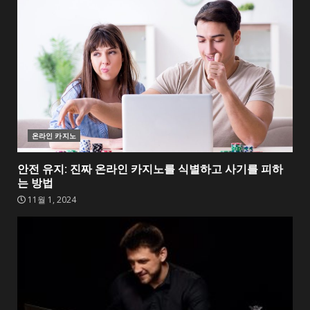
온라인 카지노
안전 유지: 진짜 온라인 카지노를 식별하고 사기를 피하
는 방법
11월 1, 2024