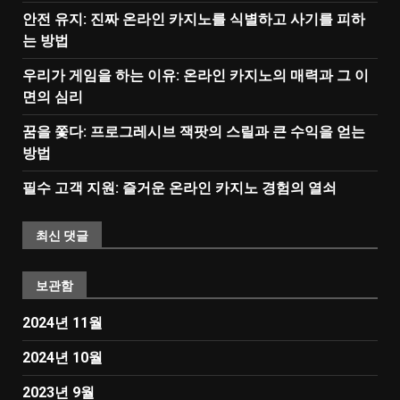
안전 유지: 진짜 온라인 카지노를 식별하고 사기를 피하
는 방법
우리가 게임을 하는 이유: 온라인 카지노의 매력과 그 이
면의 심리
꿈을 쫓다: 프로그레시브 잭팟의 스릴과 큰 수익을 얻는
방법
필수 고객 지원: 즐거운 온라인 카지노 경험의 열쇠
최신 댓글
보관함
2024년 11월
2024년 10월
2023년 9월