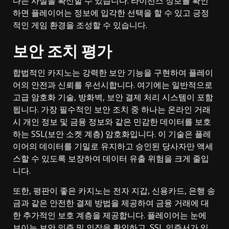
다는 사실을 확신할 수 있습니다. 라이선스 정보를 확인
하면 플레이어는 정보에 입각한 선택을 할 수 있고 긍정
적인 게임 환경을 조성할 수 있습니다.
보안 조치 평가
합법적인 카지노는 강력한 보안 기능을 구현하여 플레이
어의 안전과 신뢰를 우선시합니다. 여기에는 일반적으로
고급 암호화 기술, 방화벽, 보안 결제 처리 시스템이 포함
됩니다. 가장 필수적인 보안 조치 중 하나는 온라인 거래
시 개인 정보 및 금융 정보와 같은 민감한 데이터를 보호
하는 SSL(보안 소켓 계층) 암호화입니다. 이 기술은 플레
이어의 데이터를 기밀로 유지하고 승인된 당사자만 액세
스할 수 있도록 보장하여 데이터 유출 위험을 크게 줄입
니다.
또한, 평판이 좋은 카지노는 전자 지갑, 신용카드, 은행 송
금과 같은 안전한 결제 방법을 제공하여 금융 거래에 대
한 추가적인 보호 계층을 제공합니다. 플레이어는 눈에
보이는 보안 인증 및 인장을 확인하고, SSL 인증서가 있