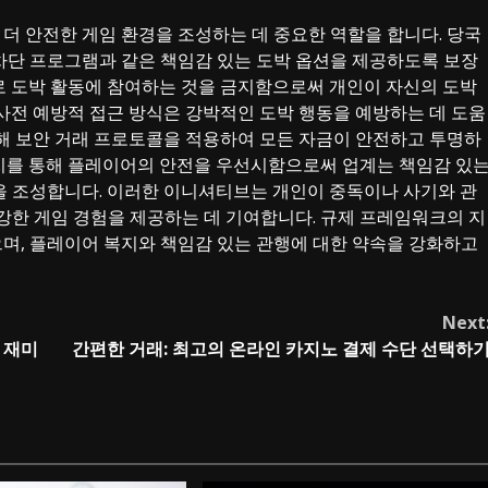
더 안전한 게임 환경을 조성하는 데 중요한 역할을 합니다. 당국
차단 프로그램과 같은 책임감 있는 도박 옵션을 제공하도록 보장
로 도박 활동에 참여하는 것을 금지함으로써 개인이 자신의 도박
사전 예방적 접근 방식은 강박적인 도박 행동을 예방하는 데 도움
위해 보안 거래 프로토콜을 적용하여 모든 자금이 안전하고 투명하
치를 통해 플레이어의 안전을 우선시함으로써 업계는 책임감 있
을 조성합니다. 이러한 이니셔티브는 개인이 중독이나 사기와 관
강한 게임 경험을 제공하는 데 기여합니다. 규제 프레임워크의 지
며, 플레이어 복지와 책임감 있는 관행에 대한 약속을 강화하고
Next
 재미
간편한 거래: 최고의 온라인 카지노 결제 수단 선택하