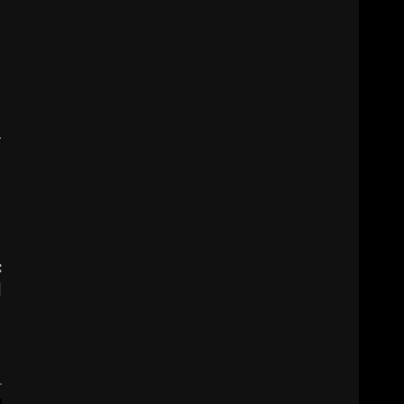
는
:
기