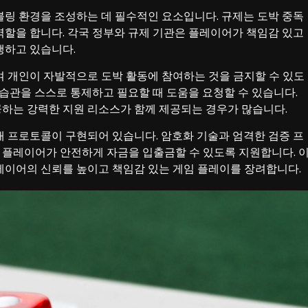
블링 환경을 조성하는 데 필수적인 요소입니다. 규제는 도박 중독
역할을 합니다. 각국 정부와 규제 기관은 플레이어가 책임감 있고
행하고 있습니다.
여 개인이 자발적으로 도박 활동에 참여하는 것을 금지할 수 있도
 습관을 스스로 통제하고 필요할 때 도움을 요청할 수 있습니다.
하는 강력한 지원 리소스가 함께 제공되는 경우가 많습니다.
래 프로토콜이 구현되어 있습니다. 암호화 기술과 엄격한 검증 프
플레이어가 안전하게 자금을 입출금할 수 있도록 지원합니다. 
레이어의 신뢰를 높이고 책임감 있는 게임 플레이를 장려합니다.