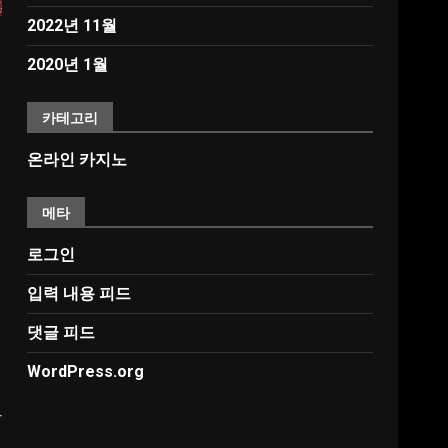
2022년 11월
웹
2020년 1월
카테고리
온라인 카지노
메타
로그인
입력 내용 피드
댓글 피드
WordPress.org
하