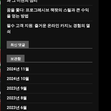
과 그 이면의 심리
꿈을 쫓다: 프로그레시브 잭팟의 스릴과 큰 수익
을 얻는 방법
필수 고객 지원: 즐거운 온라인 카지노 경험의 열
쇠
최신 댓글
보관함
2024년 11월
2024년 10월
2023년 9월
2023년 8월
2023년 6월