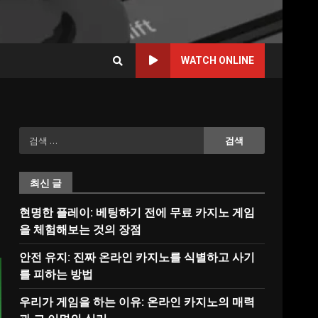
WATCH ONLINE
검
색:
최신 글
현명한 플레이: 베팅하기 전에 무료 카지노 게임
을 체험해보는 것의 장점
안전 유지: 진짜 온라인 카지노를 식별하고 사기
를 피하는 방법
우리가 게임을 하는 이유: 온라인 카지노의 매력