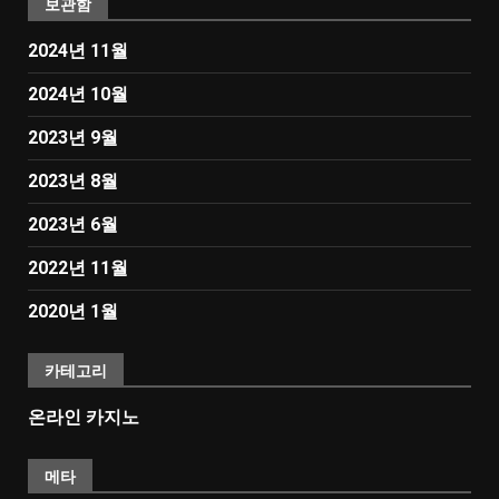
보관함
2024년 11월
2024년 10월
2023년 9월
2023년 8월
2023년 6월
2022년 11월
2020년 1월
카테고리
온라인 카지노
메타