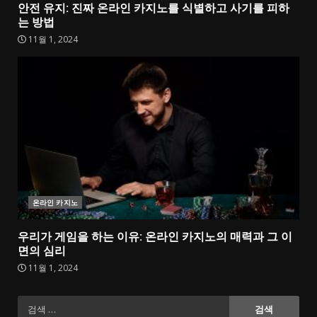
안전 유지: 진짜 온라인 카지노를 식별하고 사기를 피하
는 방법
11월 1, 2024
온라인 카지노
우리가 게임을 하는 이유: 온라인 카지노의 매력과 그 이
면의 심리
11월 1, 2024
검