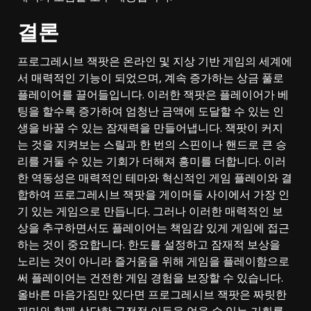
결론
프로그레시브 잭팟은 온라인 및 지상 기반 게임의 세계에
서 매력적인 기능이 되었으며, 계속 증가하는 상금 풀로
플레이어를 끌어들입니다. 이러한 잭팟은 플레이어가 베
팅을 할수록 증가하여 엄청난 금액에 도달할 수 있는 인
생을 바꿀 수 있는 잠재력을 만들어냅니다. 잭팟이 커지
는 것을 지켜보는 스릴과 한 번의 스핀이나 핸드로 큰 승
리를 거둘 수 있는 기회가 더해져 흥미를 더합니다. 이러
한 역동성은 매력적인 테마와 혁신적인 게임 플레이와 결
합하여 프로그레시브 잭팟을 게이머들 사이에서 가장 인
기 있는 게임으로 만듭니다. 그러나 이러한 매력적인 보
상을 추구하면서도 플레이어는 책임감 있게 게임에 접근
하는 것이 중요합니다. 한도를 설정하고 잠재적 보상을
노리는 것이 아니라 즐거움을 위해 게임을 플레이함으로
써 플레이어는 건전한 게임 경험을 보장할 수 있습니다.
올바른 마음가짐만 있다면 프로그레시브 잭팟은 짜릿한