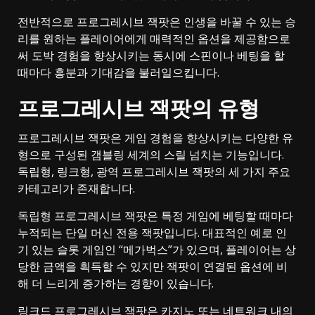
전반적으로 프로그레시브 잭팟은 인생을 바꿀 수 있는 승
리를 원하는 플레이어에게 매력적인 옵션을 제공함으로
써 도박 경험을 향상시키는 동시에 스핀이나 베팅을 할
때마다 흥분과 기대감을 불러일으킵니다.
프로그레시브 잭팟의 유형
프로그레시브 잭팟은 게임 경험을 향상시키는 다양한 유
형으로 구성된 갬블링 세계의 스릴 넘치는 기능입니다.
독립형, 링크형, 광역 프로그레시브 잭팟의 세 가지 주요
카테고리가 존재합니다.
독립형 프로그레시브 잭팟은 특정 게임에 베팅할 때마다
누적되는 단일 머신 전용 잭팟입니다. 대표적인 예로 인
기 있는 슬롯 게임인 “메가벅스”가 있으며, 플레이어는 상
당한 금액을 획득할 수 있지만 잭팟이 연결된 옵션에 비
해 더 느리게 증가하는 경향이 있습니다.
링크드 프로그레시브 잭팟은 카지노 또는 네트워크 내의