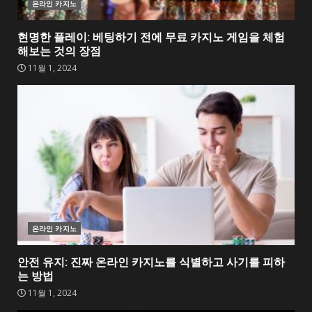
온라인 카지노
현명한 플레이: 베팅하기 전에 무료 카지노 게임을 체험
해보는 것의 장점
11월 1, 2024
온라인 카지노
안전 유지: 진짜 온라인 카지노를 식별하고 사기를 피하
는 방법
11월 1, 2024